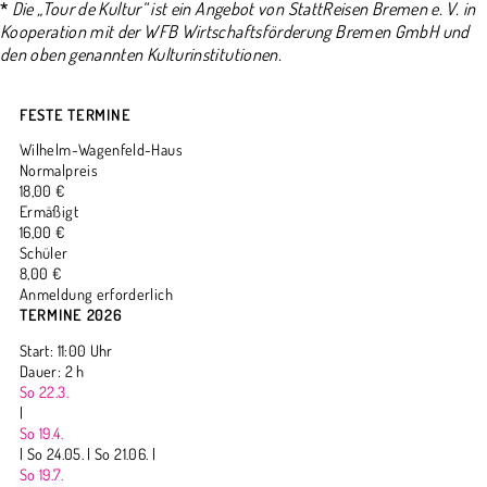
*
Die „Tour de Kultur“ ist ein Angebot von StattReisen Bremen e. V. in
Kooperation mit der WFB Wirtschaftsförderung Bremen GmbH und
den oben genannten Kulturinstitutionen.
FESTE TERMINE
Wilhelm-Wagenfeld-Haus
Normalpreis
18,00 €
Ermäßigt
16,00 €
Schüler
8,00 €
Anmeldung erforderlich
TERMINE 2026
Start: 11:00 Uhr
Dauer: 2 h
So 22.3.
|
So 19.4.
|
So 24.05. |
So 21.06. |
So 19.7.