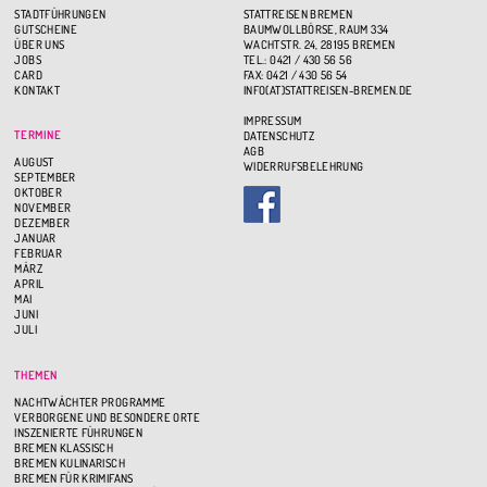
STADTFÜHRUNGEN
STATTREISEN BREMEN
GUTSCHEINE
BAUMWOLLBÖRSE, RAUM 334
ÜBER UNS
WACHTSTR. 24, 28195 BREMEN
JOBS
TEL.: 0421 / 430 56 56
CARD
FAX: 0421 / 430 56 54
KONTAKT
INFO(AT)STATTREISEN-BREMEN.DE
IMPRESSUM
TERMINE
DATENSCHUTZ
AGB
AUGUST
WIDERRUFSBELEHRUNG
SEPTEMBER
OKTOBER
NOVEMBER
DEZEMBER
JANUAR
FEBRUAR
MÄRZ
APRIL
MAI
JUNI
JULI
THEMEN
NACHTWÄCHTER PROGRAMME
VERBORGENE UND BESONDERE ORTE
INSZENIERTE FÜHRUNGEN
BREMEN KLASSISCH
BREMEN KULINARISCH
BREMEN FÜR KRIMIFANS