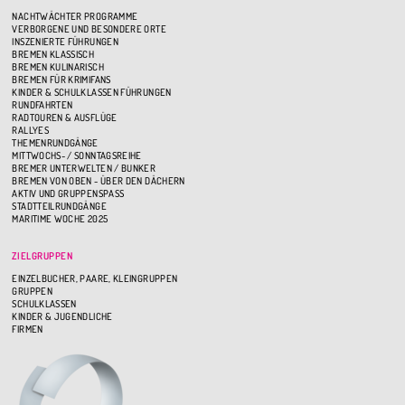
NACHTWÄCHTER PROGRAMME
VERBORGENE UND BESONDERE ORTE
INSZENIERTE FÜHRUNGEN
BREMEN KLASSISCH
BREMEN KULINARISCH
BREMEN FÜR KRIMIFANS
KINDER & SCHULKLASSEN FÜHRUNGEN
RUNDFAHRTEN
RADTOUREN & AUSFLÜGE
RALLYES
THEMENRUNDGÄNGE
MITTWOCHS- / SONNTAGSREIHE
BREMER UNTERWELTEN / BUNKER
BREMEN VON OBEN - ÜBER DEN DÄCHERN
AKTIV UND GRUPPENSPASS
STADTTEILRUNDGÄNGE
MARITIME WOCHE 2025
ZIELGRUPPEN
EINZELBUCHER, PAARE, KLEINGRUPPEN
GRUPPEN
SCHULKLASSEN
KINDER & JUGENDLICHE
FIRMEN