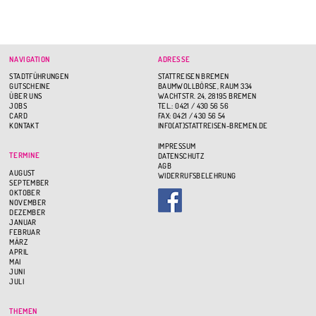
NAVIGATION
ADRESSE
STADTFÜHRUNGEN
STATTREISEN BREMEN
GUTSCHEINE
BAUMWOLLBÖRSE, RAUM 334
ÜBER UNS
WACHTSTR. 24, 28195 BREMEN
JOBS
TEL.: 0421 / 430 56 56
CARD
FAX: 0421 / 430 56 54
KONTAKT
INFO(AT)STATTREISEN-BREMEN.DE
IMPRESSUM
TERMINE
DATENSCHUTZ
AGB
AUGUST
WIDERRUFSBELEHRUNG
SEPTEMBER
OKTOBER
NOVEMBER
DEZEMBER
JANUAR
FEBRUAR
MÄRZ
APRIL
MAI
JUNI
JULI
THEMEN