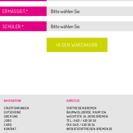
ERMÄSSIGT:
*
SCHÜLER:
*
NAVIGATION
ADRESSE
STADTFÜHRUNGEN
STATTREISEN BREMEN
GUTSCHEINE
BAUMWOLLBÖRSE, RAUM 334
ÜBER UNS
WACHTSTR. 24, 28195 BREMEN
JOBS
TEL.: 0421 / 430 56 56
CARD
FAX: 0421 / 430 56 54
KONTAKT
INFO(AT)STATTREISEN-BREMEN.DE