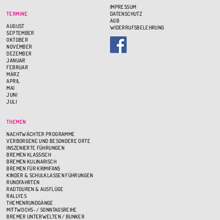
IMPRESSUM
TERMINE
DATENSCHUTZ
AGB
AUGUST
WIDERRUFSBELEHRUNG
SEPTEMBER
OKTOBER
NOVEMBER
DEZEMBER
JANUAR
FEBRUAR
MÄRZ
APRIL
MAI
JUNI
JULI
THEMEN
NACHTWÄCHTER PROGRAMME
VERBORGENE UND BESONDERE ORTE
INSZENIERTE FÜHRUNGEN
BREMEN KLASSISCH
BREMEN KULINARISCH
BREMEN FÜR KRIMIFANS
KINDER & SCHULKLASSEN FÜHRUNGEN
RUNDFAHRTEN
RADTOUREN & AUSFLÜGE
RALLYES
THEMENRUNDGÄNGE
MITTWOCHS- / SONNTAGSREIHE
BREMER UNTERWELTEN / BUNKER