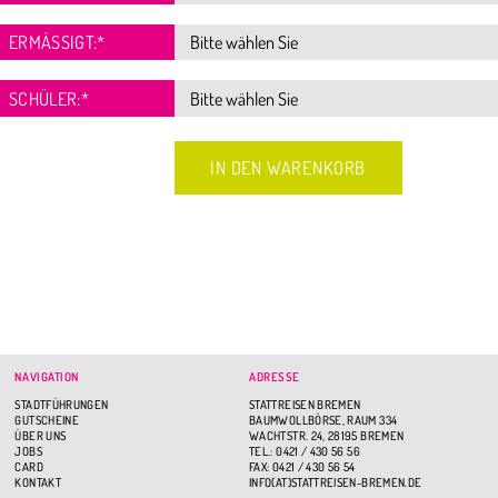
ERMÄSSIGT:
*
SCHÜLER:
*
NAVIGATION
ADRESSE
STADTFÜHRUNGEN
STATTREISEN BREMEN
GUTSCHEINE
BAUMWOLLBÖRSE, RAUM 334
ÜBER UNS
WACHTSTR. 24, 28195 BREMEN
JOBS
TEL.: 0421 / 430 56 56
CARD
FAX: 0421 / 430 56 54
KONTAKT
INFO(AT)STATTREISEN-BREMEN.DE