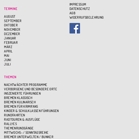
IMPRESSUM
TERMINE
DATENSCHUTZ
AGB
AUGUST
WIDERRUFSBELEHRUNG
SEPTEMBER
OKTOBER
NOVEMBER
DEZEMBER
JANUAR
FEBRUAR
MÄRZ
APRIL
MAI
JUNI
JULI
THEMEN
NACHTWÄCHTER PROGRAMME
VERBORGENE UND BESONDERE ORTE
INSZENIERTE FÜHRUNGEN
BREMEN KLASSISCH
BREMEN KULINARISCH
BREMEN FÜR KRIMIFANS
KINDER & SCHULKLASSEN FÜHRUNGEN
RUNDFAHRTEN
RADTOUREN & AUSFLÜGE
RALLYES
THEMENRUNDGÄNGE
MITTWOCHS- / SONNTAGSREIHE
BREMER UNTERWELTEN / BUNKER