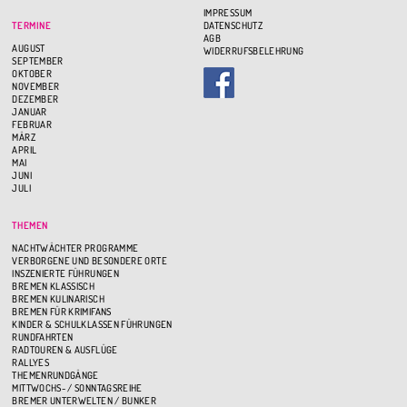
IMPRESSUM
TERMINE
DATENSCHUTZ
AGB
AUGUST
WIDERRUFSBELEHRUNG
SEPTEMBER
OKTOBER
NOVEMBER
DEZEMBER
JANUAR
FEBRUAR
MÄRZ
APRIL
MAI
JUNI
JULI
THEMEN
NACHTWÄCHTER PROGRAMME
VERBORGENE UND BESONDERE ORTE
INSZENIERTE FÜHRUNGEN
BREMEN KLASSISCH
BREMEN KULINARISCH
BREMEN FÜR KRIMIFANS
KINDER & SCHULKLASSEN FÜHRUNGEN
RUNDFAHRTEN
RADTOUREN & AUSFLÜGE
RALLYES
THEMENRUNDGÄNGE
MITTWOCHS- / SONNTAGSREIHE
BREMER UNTERWELTEN / BUNKER