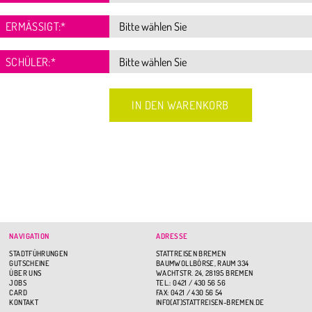
ERMÄSSIGT:
*
SCHÜLER:
*
NAVIGATION
ADRESSE
STADTFÜHRUNGEN
STATTREISEN BREMEN
GUTSCHEINE
BAUMWOLLBÖRSE, RAUM 334
ÜBER UNS
WACHTSTR. 24, 28195 BREMEN
JOBS
TEL.: 0421 / 430 56 56
CARD
FAX: 0421 / 430 56 54
KONTAKT
INFO(AT)STATTREISEN-BREMEN.DE