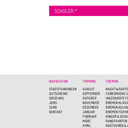
SCHÜLER:
*
NAVIGATION
TERMINE
THEMEN
STADTFÜHRUNGEN
AUGUST
NACHTWÄCHTE
GUTSCHEINE
SEPTEMBER
VERBORGENE U
ÜBER UNS
OKTOBER
INSZENIERTE 
JOBS
NOVEMBER
BREMEN KLASS
CARD
DEZEMBER
BREMEN KULIN
KONTAKT
JANUAR
BREMEN FÜR K
FEBRUAR
KINDER & SCH
MÄRZ
RUNDFAHRTEN
APRIL
RADTOUREN &