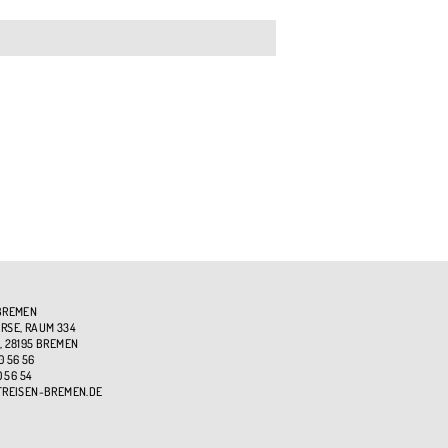
BREMEN
SE, RAUM 334
, 28195 BREMEN
0 56 56
0 56 54
TREISEN-BREMEN.DE