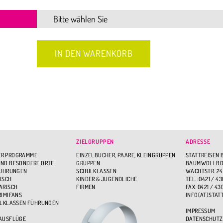
ZIELGRUPPEN
ADRESSE
R PROGRAMME
EINZELBUCHER, PAARE, KLEINGRUPPEN
STATTREISEN 
ND BESONDERE ORTE
GRUPPEN
BAUMWOLLBÖR
FÜHRUNGEN
SCHULKLASSEN
WACHTSTR. 24
ISCH
KINDER & JUGENDLICHE
TEL.: 0421 / 43
ARISCH
FIRMEN
FAX: 0421 / 43
RIMIFANS
INFO(AT)STAT
ULKLASSEN FÜHRUNGEN
IMPRESSUM
 AUSFLÜGE
DATENSCHUTZ