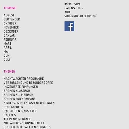
IMPRESSUM
TERMINE
DATENSCHUTZ
AGB
AUGUST
WIDERRUFSBELEHRUNG
SEPTEMBER
OKTOBER
NOVEMBER
DEZEMBER
JANUAR
FEBRUAR
MÄRZ
APRIL
MAI
JUNI
JULI
THEMEN
NACHTWÄCHTER PROGRAMME
VERBORGENE UND BESONDERE ORTE
INSZENIERTE FÜHRUNGEN
BREMEN KLASSISCH
BREMEN KULINARISCH
BREMEN FÜR KRIMIFANS
KINDER & SCHULKLASSEN FÜHRUNGEN
RUNDFAHRTEN
RADTOUREN & AUSFLÜGE
RALLYES
THEMENRUNDGÄNGE
MITTWOCHS- / SONNTAGSREIHE
BREMER UNTERWELTEN / BUNKER