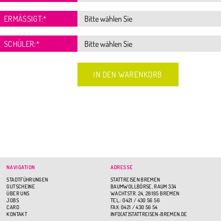
ERMÄSSIGT:
*
SCHÜLER:
*
NAVIGATION
ADRESSE
STADTFÜHRUNGEN
STATTREISEN BREMEN
GUTSCHEINE
BAUMWOLLBÖRSE, RAUM 334
ÜBER UNS
WACHTSTR. 24, 28195 BREMEN
JOBS
TEL.: 0421 / 430 56 56
CARD
FAX: 0421 / 430 56 54
KONTAKT
INFO(AT)STATTREISEN-BREMEN.DE