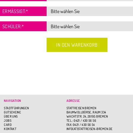
ERMÄSSIGT:
*
SCHÜLER:
*
NAVIGATION
ADRESSE
STADTFÜHRUNGEN
STATTREISEN BREMEN
GUTSCHEINE
BAUMWOLLBÖRSE, RAUM 334
ÜBER UNS
WACHTSTR. 24, 28195 BREMEN
JOBS
TEL.: 0421 / 430 56 56
CARD
FAX: 0421 / 430 56 54
KONTAKT
INFO(AT)STATTREISEN-BREMEN.DE