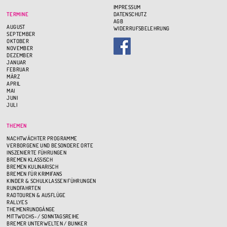
IMPRESSUM
TERMINE
DATENSCHUTZ
AGB
AUGUST
WIDERRUFSBELEHRUNG
SEPTEMBER
OKTOBER
NOVEMBER
DEZEMBER
JANUAR
FEBRUAR
MÄRZ
APRIL
MAI
JUNI
JULI
THEMEN
NACHTWÄCHTER PROGRAMME
VERBORGENE UND BESONDERE ORTE
INSZENIERTE FÜHRUNGEN
BREMEN KLASSISCH
BREMEN KULINARISCH
BREMEN FÜR KRIMIFANS
KINDER & SCHULKLASSEN FÜHRUNGEN
RUNDFAHRTEN
RADTOUREN & AUSFLÜGE
RALLYES
THEMENRUNDGÄNGE
MITTWOCHS- / SONNTAGSREIHE
BREMER UNTERWELTEN / BUNKER