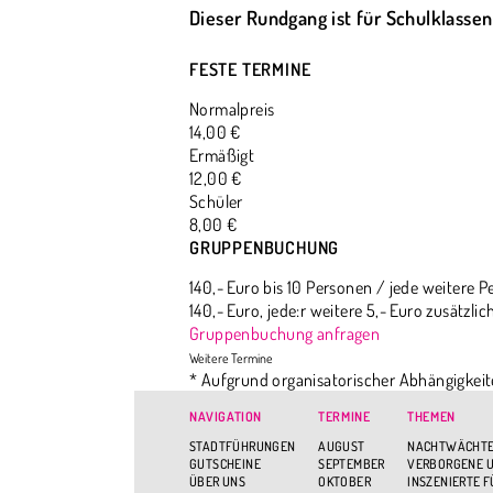
Dieser Rundgang ist für Schulklassen
FESTE TERMINE
Normalpreis
14,00 €
Ermäßigt
12,00 €
Schüler
8,00 €
GRUPPENBUCHUNG
140,- Euro bis 10 Personen / jede weitere 
140,- Euro, jede:r weitere 5,- Euro zusätzl
Gruppenbuchung anfragen
* Aufgrund organisatorischer Abhängigkeit
einen ganz bestimmten Ort dabeihaben mö
NAVIGATION
TERMINE
THEMEN
STADTFÜHRUNGEN
AUGUST
NACHTWÄCHTE
GUTSCHEINE
SEPTEMBER
VERBORGENE U
ÜBER UNS
OKTOBER
INSZENIERTE 