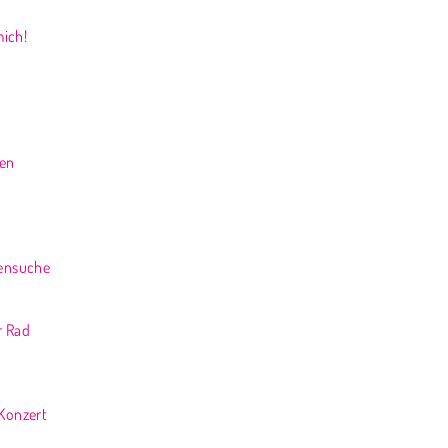
ich!
gen
rensuche
r Rad
 Konzert