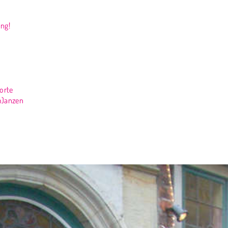
ng!
rorte
m)anzen